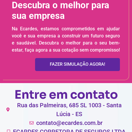
Descubra o melhor para
sua empresa
Na Ecardes, estamos comprometidos em ajudar
você e sua empresa a construir um futuro seguro
e saudável. Descubra o melhor para o seu bem-
estar, faça agora a sua cotação sem compromisso!
FAZER SIMULAÇÃO AGORA!
Entre em contato
Rua das Palmeiras, 685 SL 1003 - Santa
Lúcia - ES
contato@ecardes.com.br
ECARDES CORRETORA DE SEGUROS LTDA